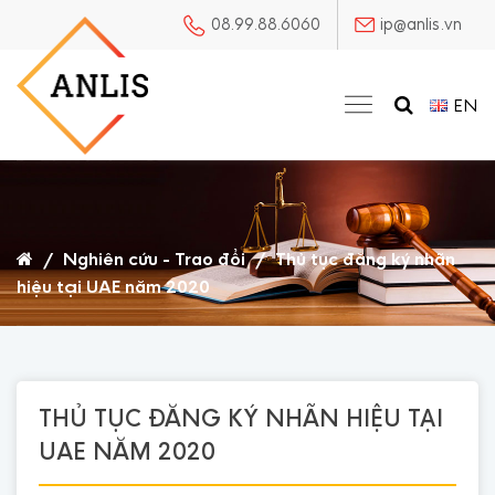
08.99.88.6060
ip@anlis.vn
EN
/
Nghiên cứu - Trao đổi
/
Thủ tục đăng ký nhãn
hiệu tại UAE năm 2020
THỦ TỤC ĐĂNG KÝ NHÃN HIỆU TẠI
UAE NĂM 2020