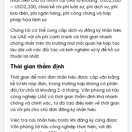
nhãn hiệu cho 01 nhóm tại UAE là khoảng: USD2,050
– USD2,100, chưa kể chi phí luât sư, phí dịch vụ, phí
bưu điện, phí ngân hàng, phí công chứng và hợp
pháp hóa lãnh sự.
Chúng tôi có thể cung cấp dịch vụ đăng ký nhãn hiệu
tại UAE với chi phí cạnh tranh và thời gian nhanh
chóng nhất trên thị trường nhờ mối quan hệ hợp tác
lâu dài với các đối tác và kinh nghiệm xử lý để hồ sơ
thuận lợi nhất.
Thời gian thẩm định
Thời gian để một đơn nhãn hiệu được cấp văn bằng
kể từ khi nộp đơn, trong trường hợp không có phản
đối/từ chối là khoảng 2-6 tháng. Văn phòng sở hữu
công nghiệp UAE có thời gian thẩm định khá nhanh
chóng và chính xác, từ đó tạo điều kiện về thời gian
và chi phí cho chủ đơn đăng ký nhãn hiệu.
Việc tra cứu nhãn hiệu trước khi đăng ký cũng được
Văn phòng Sở hữu công nghiệp thực hiện, với độ