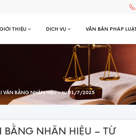
GIỚI THIỆU
DỊCH VỤ
VĂN BẢN PHÁP LUẬ
I VĂN BẰNG NHÃN HIỆU – từ 01/7/2025
N BẰNG NHÃN HIỆU – TỪ