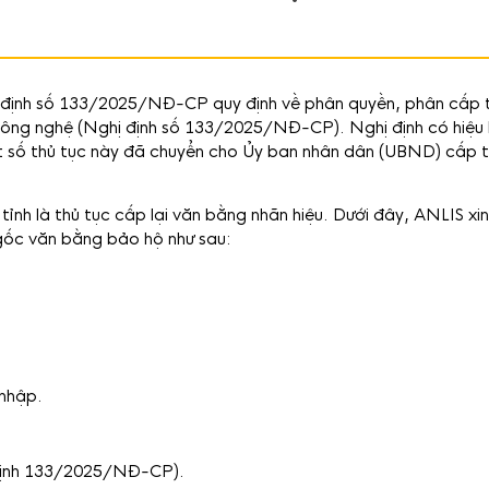
 định số 133/2025/NĐ-CP quy định về phân quyền, phân cấp 
Công nghệ (Nghị định số 133/2025/NĐ-CP). Nghị định có hiệu l
t số thủ tục này đã chuyển cho Ủy ban nhân dân (UBND) cấp t
ỉnh là thủ tục cấp lại văn bằng nhãn hiệu. Dưới đây, ANLIS xin
n gốc văn bằng bảo hộ như sau:
nhập.
hị định 133/2025/NĐ-CP).