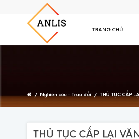
TRANG CHỦ
/
Nghiên cứu - Trao đổi
/
THỦ TỤC CẤP LẠ
THỦ TỤC CẤP LẠI VĂ