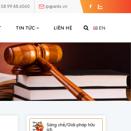
08.99.88.6060
ip@anlis.vn
T
TIN TỨC
LIÊN HỆ
EN
Sáng chế/Giải pháp hữu
ích