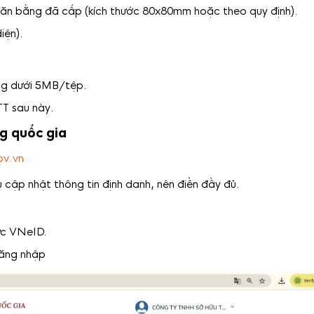
văn bằng đã cấp (kích thước 80x80mm hoặc theo quy định).
iện).
ợng dưới 5MB/tệp.
TT sau này.
g quốc gia
ov.vn
 cập nhật thông tin định danh, nên điền đầy đủ.
ực VNeID.
đăng nhập