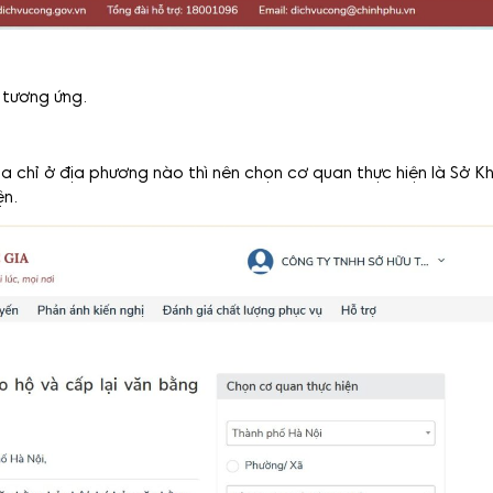
 tương ứng.
ịa chỉ ở địa phương nào thì nên chọn cơ quan thực hiện là Sở K
ện.