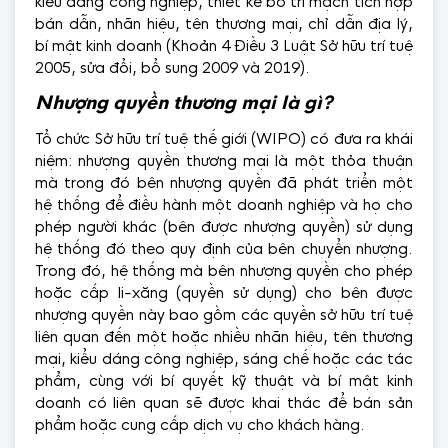
kiểu dáng công nghiệp, thiết kế bố trí mạch tích hợp
bán dẫn, nhãn hiệu, tên thương mại, chỉ dẫn địa lý,
bí mật kinh doanh (Khoản 4 Điều 3 Luật Sở hữu trí tuệ
2005, sửa đổi, bổ sung 2009 và 2019).
Nhượng quyền thương mại là gì?
Tổ chức Sở hữu trí tuệ thế giới (WIPO) có đưa ra khái
niệm: nhượng quyền thương mại là một thỏa thuận
mà trong đó bên nhượng quyền đã phát triển một
hệ thống để điều hành một doanh nghiệp và họ cho
phép người khác (bên được nhượng quyền) sử dụng
hệ thống đó theo quy định của bên chuyển nhượng.
Trong đó, hệ thống mà bên nhượng quyền cho phép
hoặc cấp li-xăng (quyền sử dụng) cho bên được
nhượng quyền này bao gồm các quyền sở hữu trí tuệ
liên quan đến một hoặc nhiều nhãn hiệu, tên thương
mại, kiểu dáng công nghiệp, sáng chế hoặc các tác
phẩm, cùng với bí quyết kỹ thuật và bí mật kinh
doanh có liên quan sẽ được khai thác để bán sản
phẩm hoặc cung cấp dịch vụ cho khách hàng.