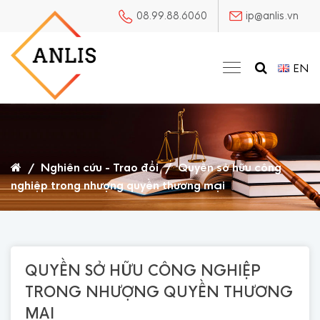
08.99.88.6060
ip@anlis.vn
EN
/
Nghiên cứu - Trao đổi
/
Quyền sở hữu công
nghiệp trong nhượng quyền thương mại
QUYỀN SỞ HỮU CÔNG NGHIỆP
TRONG NHƯỢNG QUYỀN THƯƠNG
MẠI