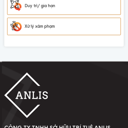
Duy trì/ gia hạn
Xử lý xâm phạm
CÔNG TY TNHH SỞ HỮU TRÍ TUỆ ANLIS