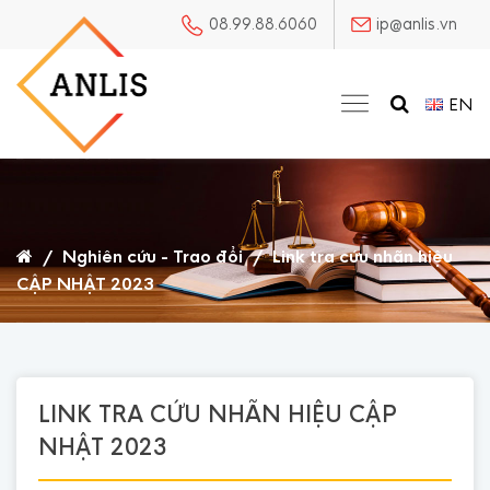
08.99.88.6060
ip@anlis.vn
EN
/
Nghiên cứu - Trao đổi
/
Link tra cứu nhãn hiệu
CẬP NHẬT 2023
LINK TRA CỨU NHÃN HIỆU CẬP
NHẬT 2023