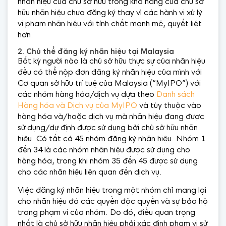
nhãn hiệu của chủ sở hữu trong khả năng của chủ sở
hữu nhãn hiệu chưa đăng ký thay vì các hành vi xử lý
vi phạm nhãn hiệu với tính chất mạnh mẽ, quyết liệt
hơn.
2. Chủ thể đăng ký nhãn hiệu tại Malaysia
Bất kỳ người nào là chủ sở hữu thực sự của nhãn hiệu
đều có thể nộp đơn đăng ký nhãn hiệu của mình với
Cơ quan sở hữu trí tuệ của Malaysia (“MyIPO”) với
các nhóm hàng hóa/dịch vụ dựa theo
Danh sách
Hàng hóa và Dịch vụ của MyIPO
và tùy thuộc vào
hàng hóa và/hoặc dịch vụ mà nhãn hiệu đang được
sử dụng/dự định được sử dụng bởi chủ sở hữu nhãn
hiệu. Có tất cả 45 nhóm đăng ký nhãn hiệu. Nhóm 1
đến 34 là các nhóm nhãn hiệu được sử dụng cho
hàng hóa, trong khi nhóm 35 đến 45 được sử dụng
cho các nhãn hiệu liên quan đến dịch vụ.
Việc đăng ký nhãn hiệu trong một nhóm chỉ mang lại
cho nhãn hiệu đó các quyền độc quyền và sự bảo hộ
trong phạm vi của nhóm. Do đó, điều quan trọng
nhất là chủ sở hữu nhãn hiệu phải xác định phạm vi sử