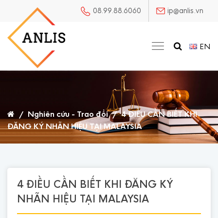
08.99.88.6060
ip@anlis.vn
EN
/
Nghiên cứu - Trao đổi
/
4 ĐIỀU CẦN BIẾT KHI
ĐĂNG KÝ NHÃN HIỆU TẠI MALAYSIA
4 ĐIỀU CẦN BIẾT KHI ĐĂNG KÝ
NHÃN HIỆU TẠI MALAYSIA