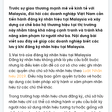
Trước sự giao thương mạnh mẽ về kinh tế với
Malaysia, đòi hỏi các doanh nghiệp Việt Nam cần
tiến hành đăng ký nhãn hiệu tại Malaysia và xây
dựng cơ chế bảo hộ thương hiệu tại thị trường
này nhằm tăng khả năng cạnh tranh và tránh khả
năng xâm phạm từ người nhứ ba. Nội dung bài
viết sau đây sẽ giúp các doanh nghiệp biết các
lưu ý khi đăng ký nhãn hiệu tại Malaysia.
1.Vai trò của đăng ký nhãn hiệu tại Malaysia
Đăng ký nhãn hiệu không phải là yêu cầu bắt buộc
nhưng là điều kiện cần để có cơ sỏ cho việc ghi nhận
các quyền cho chủ sở hữu nhãn hiệu theo
Luật Nhãn
hiệu 2019
. Điều này bao gồm quyền tự bảo vệ hoặc
áp dụng các biện pháp xử lý hành vi xâm phạm nhãn
hiệu từ các chủ thể khác.
Trong trường hợp nhãn hiệu chưa đăng ký, chủ sở hữu
nhãn hiệu chỉ có thể có những hành vi yêu cầu bất kỳ
người nào sử dụng nhãn hiệu tương tự hoặc giống với