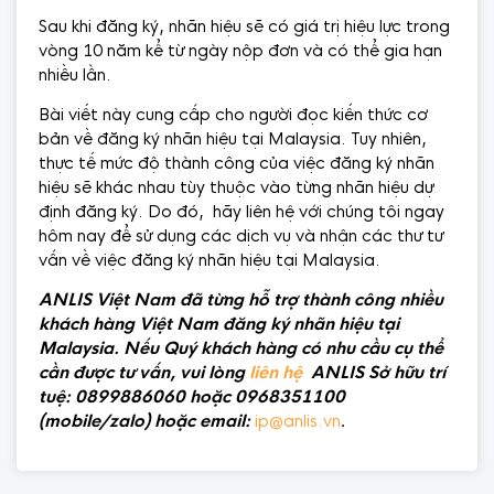
Sau khi đăng ký, nhãn hiệu sẽ có giá trị hiệu lực trong
vòng 10 năm kể từ ngày nộp đơn và có thể gia hạn
nhiều lần.
Bài viết này cung cấp cho người đọc kiến thức cơ
bản về đăng ký nhãn hiệu tại Malaysia. Tuy nhiên,
thực tế mức độ thành công của việc đăng ký nhãn
hiệu sẽ khác nhau tùy thuộc vào từng nhãn hiệu dự
định đăng ký. Do đó, hãy liên hệ với chúng tôi ngay
hôm nay để sử dụng các dịch vụ và nhận các thư tư
vấn về việc đăng ký nhãn hiệu tại Malaysia.
ANLIS Việt Nam đã từng hỗ trợ thành công nhiều
khách hàng Việt Nam đăng ký nhãn hiệu tại
Malaysia. Nếu Quý khách hàng có nhu cầu cụ thể
cần được tư vấn, vui lòng
liên hệ
ANLIS Sở hữu trí
tuệ: 0899886060 hoặc 0968351100
(mobile/zalo) hoặc email:
ip@anlis.vn
.