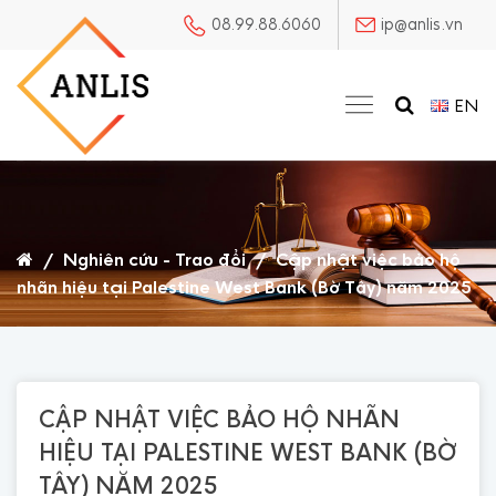
08.99.88.6060
ip@anlis.vn
EN
/
Nghiên cứu - Trao đổi
/
Cập nhật việc bảo hộ
nhãn hiệu tại Palestine West Bank (Bờ Tây) năm 2025
CẬP NHẬT VIỆC BẢO HỘ NHÃN
HIỆU TẠI PALESTINE WEST BANK (BỜ
TÂY) NĂM 2025