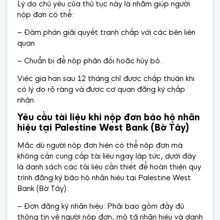
Lý do chủ yếu của thủ tục này là nhằm giúp người
nộp đơn có thể:
– Đàm phán giải quyết tranh chấp với các bên liên
quan
– Chuẩn bị để nộp phản đối hoặc hủy bỏ.
Việc gia hạn sau 12 tháng chỉ được chấp thuận khi
có lý do rõ ràng và được cơ quan đăng ký chấp
nhận.
Yêu cầu tài liệu khi nộp đơn bảo hộ nhãn
hiệu tại Palestine West Bank (Bờ Tây)
Mặc dù người nộp đơn hiện có thể nộp đơn mà
không cần cung cấp tài liệu ngay lập tức, dưới đây
là danh sách các tài liệu cần thiết để hoàn thiện quy
trình đăng ký bảo hộ nhãn hiệu tại Palestine West
Bank (Bờ Tây):
– Đơn đăng ký nhãn hiệu: Phải bao gồm đầy đủ
thông tin về người nộp đơn, mô tả nhãn hiệu và danh