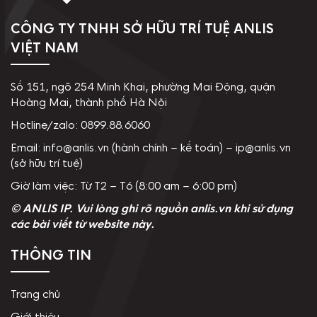
CÔNG TY TNHH SỞ HỮU TRÍ TUỆ ANLIS
VIỆT NAM
Số 151, ngõ 254 Minh Khai, phường Mai Động, quận
Hoàng Mai, thành phố Hà Nội
Hotline/zalo: 0899.88.6060
Email: info@anlis.vn (hành chính – kế toán) – ip@anlis.vn
(sở hữu trí tuệ)
Giờ làm việc: Từ T2 – T6 (8:00 am – 6:00 pm)
© ANLIS IP. Vui lòng ghi rõ nguồn anlis.vn khi sử dụng
các bài viết từ website này.
THÔNG TIN
Trang chủ
Giới thiệu