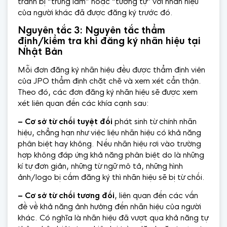
tránh bị “trùng lắm” hoặc “tương tự” với nhãn hiệu
của người khác đã được đăng ký trước đó.
Nguyên tắc 3: Nguyên tắc thẩm
định/kiểm tra khi đăng ký nhãn hiệu tại
Nhật Bản
Mỗi đơn đăng ký nhãn hiệu đều được thẩm định viên
của JPO thẩm định chặt chẽ và xem xét cẩn thận.
Theo đó, các đơn đăng ký nhãn hiệu sẽ được xem
xét liên quan đến các khía cạnh sau:
– Cơ sở từ chối tuyệt đối
phát sinh từ chính nhãn
hiệu, chẳng hạn như việc liệu nhãn hiệu có khả năng
phân biệt hay không. Nếu nhãn hiệu rơi vào trường
hợp không đáp ứng khả năng phân biệt do là những
kí tự đơn giản, những từ ngữ mô tả, những hình
ảnh/logo bị cấm đăng ký thì nhãn hiệu sẽ bị từ chối.
– Cơ sở từ chối tương đối
, liên quan đến các vấn
đề về khả năng ảnh hưởng đến nhãn hiệu của người
khác. Có nghĩa là nhãn hiệu đã vượt qua khả năng tự