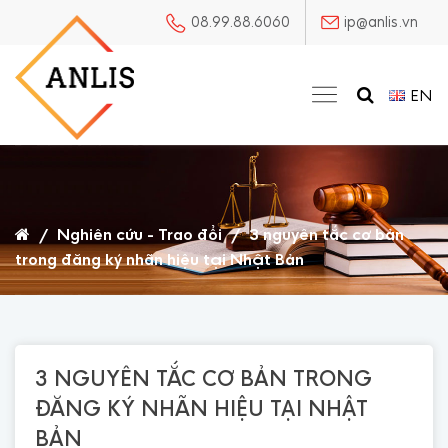
08.99.88.6060
ip@anlis.vn
EN
/
Nghiên cứu - Trao đổi
/
3 nguyên tắc cơ bản
trong đăng ký nhãn hiệu tại Nhật Bản
3 NGUYÊN TẮC CƠ BẢN TRONG
ĐĂNG KÝ NHÃN HIỆU TẠI NHẬT
BẢN