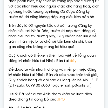
thân phân biệt, tuy nhiên lại trùng lặp hoặc tương tự
với các nhãn hiệu của người khác cho hàng hóa, dịch
vụ trùng hoặc tương tự nhưng đã được đăng ký
trước đó thì cũng không đáp ứng điều kiện bảo hộ.
Trên đây là 03 nguyên tắc cơ bản trong đăng ký
nhãn hiệu tại Nhật Bản, trước khi nộp đơn đăng ký
nhãn hiệu tại thị trường này, Quý khách nên lưu ý để
tránh nhãn hiệu bị từ chối sẽ tốn kém chi phí, thời
gian cũng như không mang lại hiệu quả.
Quý Khách có thể xem thêm bài viết về Tổng quan
đăng ký nhãn hiệu tại Nhật Bản tại
đây
Để được tư vấn nhanh chóng và miễn phí việc đăng
ký nhãn hiệu tại Nhật Bản và các nước trên thế giới,
Quý Khách hàng và đối tác vui lòng liên hệ ANLIS IP
(ĐT/zalo: 0899 88 6060 hoặc email: ip@anlis.vn).
Lưu ý: Bài viết được Anlis tham khảo và lược dịch
theo thông tin công bố của
JPO
ANLIS Sở hữu trí tuệ.