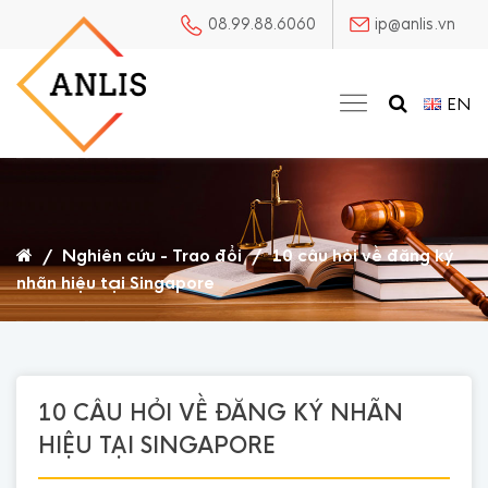
08.99.88.6060
ip@anlis.vn
EN
/
Nghiên cứu - Trao đổi
/
10 câu hỏi về đăng ký
nhãn hiệu tại Singapore
10 CÂU HỎI VỀ ĐĂNG KÝ NHÃN
HIỆU TẠI SINGAPORE